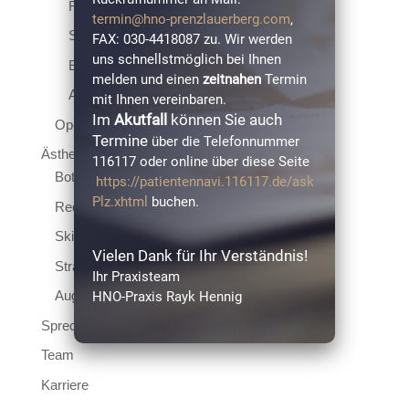
Rhinomanometrie
termin@hno-prenzlauerberg.com
,
Schlafapnoediagnostik
FAX: 030-4418087 zu. Wir werden
uns schnellstmöglich bei Ihnen
Endoskopien
melden und einen
zeitnahen
Termin
Allergiediagnostik
mit Ihnen vereinbaren.
Im
Akutfall
können Sie auch
Operative Eingriffe
Termine
über die Telefonnummer
Ästhetik
116117 oder online über diese Seite
Botoxtherapie
https://patientennavi.116117.de/ask
Plz.xhtml
buchen.
Reduktion von Fettpolstern
Skin Booster
Vielen Dank für Ihr Verständnis!
Straffung der Haut (PRP)
Ihr Praxisteam
Augenlidstraffung & Augenlidkorrektur
HNO-Praxis Rayk Hennig
Sprechzeiten
Team
Karriere