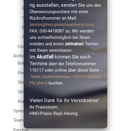
ng ausstellen, senden Sie
uns den
Rhinomanometrie
Überweisungsschein mit einer
Schlafapnoediagnostik
Rückrufnummer an Mail:
termin@hno-prenzlauerberg.com
,
Endoskopien
FAX: 030-4418087 zu. Wir werden
Allergiediagnostik
uns schnellstmöglich bei Ihnen
melden und einen
zeitnahen
Termin
Operative Eingriffe
mit Ihnen vereinbaren.
Ästhetik
Im
Akutfall
können Sie auch
Termine
Botoxtherapie
über die Telefonnummer
116117 oder online über diese Seite
Reduktion von Fettpolstern
https://patientennavi.116117.de/ask
Skin Booster
Plz.xhtml
buchen.
Straffung der Haut (PRP)
Vielen Dank für Ihr Verständnis!
Augenlidstraffung & Augenlidkorrektur
Ihr Praxisteam
Sprechzeiten
HNO-Praxis Rayk Hennig
Team
Karriere