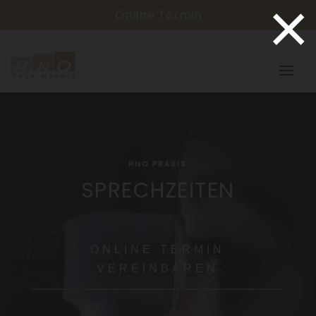
×
Online Termin
HNO PRAXIS
SPRECHZEITEN
ONLINE TERMIN
VEREINBAREN