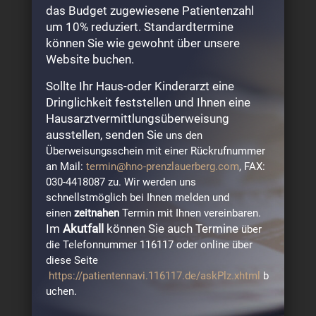
das Budget zugewiesene Patientenzahl
116117.de buchen
um 10% reduziert. Standardtermine
können Sie wie gewohnt über unsere
https://patientennavi.116117.de/askPlz.xhtml
Website buchen.
Sollte Ihr Haus-oder Kinderarzt eine
Bitte kommen Sie nicht ohne Anmeldung in
Dringlichkeit feststellen und Ihnen eine
unsere Praxis, da wir nur eine begrenzte Anzahl
Hausarztvermittlungsüberweisung
ausstellen, senden Sie
uns den
an Akut-Patienten behandeln können.
Überweisungsschein mit einer Rückrufnummer
Planen Sie als Akut Patient bitte eine Wartezeit
an Mail:
termin@hno-prenzlauerberg.com
, FAX:
030-4418087 zu. Wir werden uns
von bis zu zwei Stunden ein, da Termin-
schnellstmöglich bei Ihnen melden und
Patienten bevorzugt behandelt werden.
einen
zeitnahen
Termin mit Ihnen vereinbaren.
Im
Akutfall
können Sie auch Termine
über
die Telefonnummer 116117 oder online über
diese Seite
https://patientennavi.116117.de/askPlz.xhtml
b
uchen.